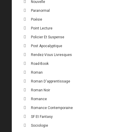
Nouvelle
Paranormal
Poésie
Point Lecture
Policier Et Suspense
Post Apocalyptique
Rendez-Vous Livresques
Road-Book
Roman
Roman D'apprentissage
Roman Noir
Romance
Romance Contemporaine
SF Et Fantasy
Sociologie