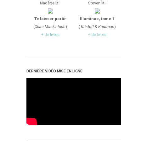
Nadège lit :
Steven lit :
Te laisser partir
Illuminae, tome 1
(
Clare Mackintosh
)
(
Kristoff & Kaufman
)
+ de livres
+ de livres
DERNIÈRE VIDÉO MISE EN LIGNE