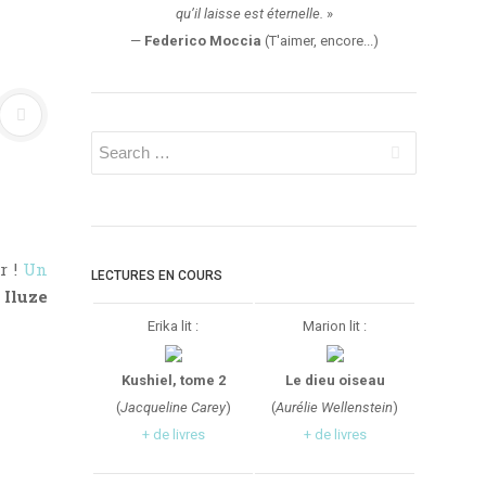
qu’il laisse est éternelle.
»
—
Federico Moccia
(T'aimer, encore...)
r !
Un
LECTURES EN COURS
r
Iluze
Erika lit :
Marion lit :
Kushiel, tome 2
Le dieu oiseau
(
Jacqueline Carey
)
(
Aurélie Wellenstein
)
+ de livres
+ de livres