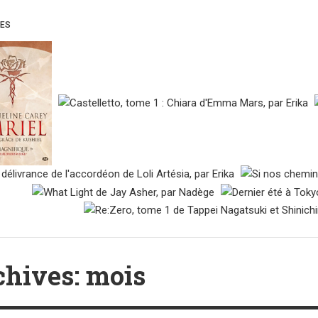
UES
chives: mois