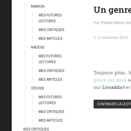
Un genre
MARION
MES FUTURES
LECTURES
Par
Plume Bleue
da
MES CRITIQUES
16 décembre 2015
MES ARTICLES
NADÈGE
MES FUTURES
LECTURES
MES CRITIQUES
Toujours plus… 
genre par mois
s
MES ARTICLES
sur
Livraddict
et
STEVEN
MES FUTURES
LECTURES
CONTINUER LA LEC
MES CRITIQUES
MES ARTICLES
NOS CRITIQUES