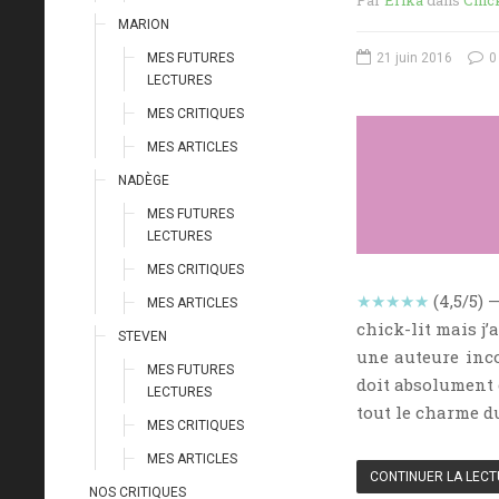
Par
Erika
dans
Chick
MARION
MES FUTURES
21 juin 2016
0
LECTURES
MES CRITIQUES
MES ARTICLES
NADÈGE
MES FUTURES
LECTURES
MES CRITIQUES
★★★★★
(4,5/5) 
MES ARTICLES
chick-lit mais j’
STEVEN
une auteure incon
MES FUTURES
doit absolument ê
LECTURES
tout le charme d
MES CRITIQUES
MES ARTICLES
CONTINUER LA LEC
NOS CRITIQUES