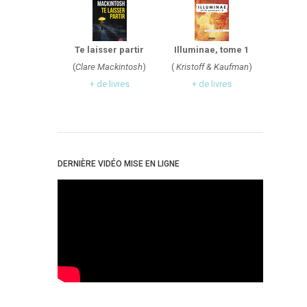
Te laisser partir
Illuminae, tome 1
(
Clare Mackintosh
)
(
Kristoff & Kaufman
)
+ de livres
+ de livres
DERNIÈRE VIDÉO MISE EN LIGNE