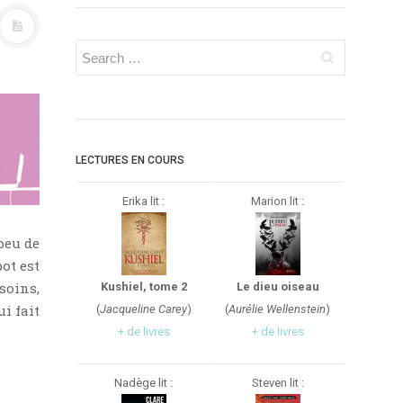
LECTURES EN COURS
Erika lit :
Marion lit :
 peu de
ot est
soins,
Kushiel, tome 2
Le dieu oiseau
ui fait
(
Jacqueline Carey
)
(
Aurélie Wellenstein
)
+ de livres
+ de livres
Nadège lit :
Steven lit :