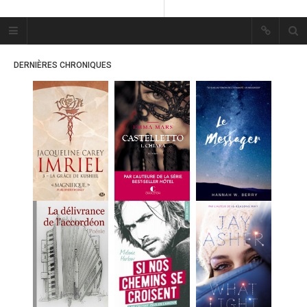
Plume Bleue
« Les mots sont les passants
DERNIÈRES CHRONIQUES
mystérieux de l’âme. »
« Les mots sont les passants
mystérieux de l’âme. »
ACCUEIL
LES PLUMES
ERIKA
MES FUTURES
LECTURES
MES CRITIQUES
MES ARTICLES
MARION