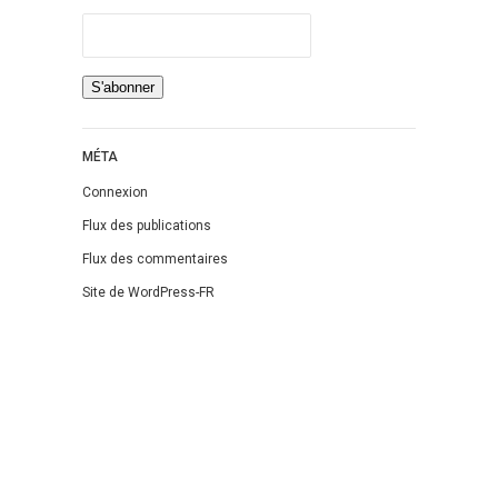
Jeunesse
LGBT
Light Novel
Littérature Belge
Littérature Classique
MÉTA
Littérature Contemporaine
Connexion
Littérature Étrangère
Flux des publications
Littérature Française
Flux des commentaires
Littérature Gay
Site de WordPress-FR
Littérature Lesbienne
Manga
New Adult
Nouvelle
Paranormal
Poésie