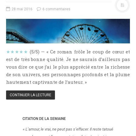
NOS VIDÉOS
28 mai 2016
6 commentaires
RENDEZ-VOUS LIVRESQUES
SWAPS & CHALLENGES
LES TAGS
QUI SOMMES-NOUS ?
CONCOURS
★★★★★
(5/5) — « Ce roman frôle le coup de cœur et
LIENS
est de très bonne qualité. Je ne saurais d’ailleurs pas
vous dire ce que j’ai le plus apprécié entre la richesse
CONTACT
de son univers, ses personnages profonds et la plume
hautement captivante de l’auteur. »
CATÉGORIES
Amitié
CONTINUER LA LECTURE
Articles D'Erika
Articles De Marion
CITATION DE LA SEMAINE
Articles De Nadège
Articles De Steven
«
L’amour, le vrai, ne peut pas s’effacer. Il reste tatoué