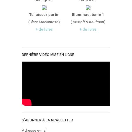
Critiques Express
Dark Erotica
Te laisser partir
Illuminae, tome 1
Développement Personnel
(
Clare Mackintosh
)
(
Kristoff & Kaufman
)
Drame
+ de livres
+ de livres
Dystopie
Epistolaire
DERNIÈRE VIDÉO MISE EN LIGNE
Erotique
Fait Divers
Fantastique
Feel Good
Fraternité
Histoire De Vie
Historique
Horreur
S’ABONNER À LA NEWSLETTER
Humour
Adresse e-mail