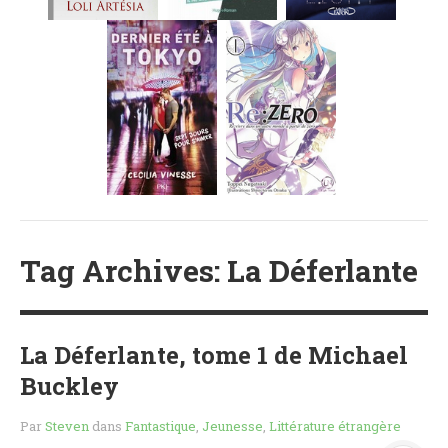
MES FUTURES
LECTURES
MES CRITIQUES
MES ARTICLES
NADÈGE
MES FUTURES
LECTURES
MES CRITIQUES
MES ARTICLES
STEVEN
Tag Archives: La Déferlante
MES FUTURES
LECTURES
MES CRITIQUES
La Déferlante, tome 1 de Michael
MES ARTICLES
Buckley
NOS CRITIQUES
Par
Steven
dans
Fantastique
,
Jeunesse
,
Littérature étrangère
NOS COUPS DE ♥