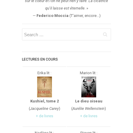
sur le coeur et l’on ne peut rien y faire. La cicatrice
Aventure
qu’il laisse est éternelle.
»
Bande Dessinée
—
Federico Moccia
(T'aimer, encore...)
Bibliothèque De A À Z
Bilan
Biographie Et Autobiographie
Biographie Fictionnelle
Bit-Lit
LECTURES EN COURS
C'est Lundi, Que Lisez-Vous ?
Chick-Lit
Erika lit :
Marion lit :
Classique
Comédie
Concours
Kushiel, tome 2
Le dieu oiseau
Conte
(
Jacqueline Carey
)
(
Aurélie Wellenstein
)
+ de livres
+ de livres
Contemporain
Coup De Coeur
Nadège lit :
Steven lit :