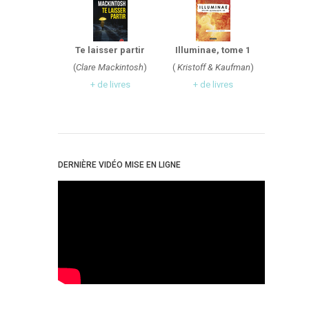
Te laisser partir
Illuminae, tome 1
(
Clare Mackintosh
)
(
Kristoff & Kaufman
)
+ de livres
+ de livres
DERNIÈRE VIDÉO MISE EN LIGNE