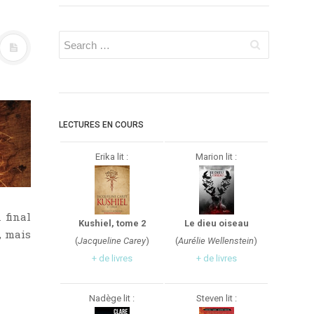
LECTURES EN COURS
Erika lit :
Marion lit :
 final
Kushiel, tome 2
Le dieu oiseau
, mais
(
Jacqueline Carey
)
(
Aurélie Wellenstein
)
+ de livres
+ de livres
Nadège lit :
Steven lit :