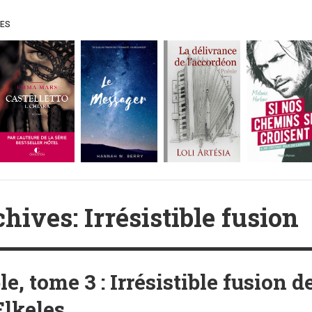
UES
hives: Irrésistible fusion
ble, tome 3 : Irrésistible fusion d
lkeles