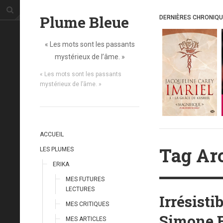
Plume Bleue
DERNIÈRES CHRONIQ
« Les mots sont les passants
mystérieux de l’âme. »
« Les mots sont les passants
mystérieux de l’âme. »
ACCUEIL
Tag Arc
LES PLUMES
ERIKA
MES FUTURES
LECTURES
Irrésisti
MES CRITIQUES
Simone E
MES ARTICLES