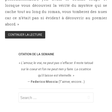
Aventure
lorsque vous découvrez la vérité du mystère qui se
Bande Dessinée
cache tout au long du roman, vous tomberez des nues
Bibliothèque De A À Z
car ce n’était pas si évident à découvrir au premier
abord. »
Bilan
Biographie Et Autobiographie
CONTINUER LA LECTURE
Biographie Fictionnelle
Bit-Lit
C'est Lundi, Que Lisez-Vous ?
CITATION DE LA SEMAINE
Chick-Lit
«
L’amour, le vrai, ne peut pas s’effacer. Il reste tatoué
Classique
sur le coeur et l’on ne peut rien y faire. La cicatrice
qu’il laisse est éternelle.
»
Comédie
—
Federico Moccia
(T'aimer, encore...)
Concours
Conte
Contemporain
Coup De Coeur