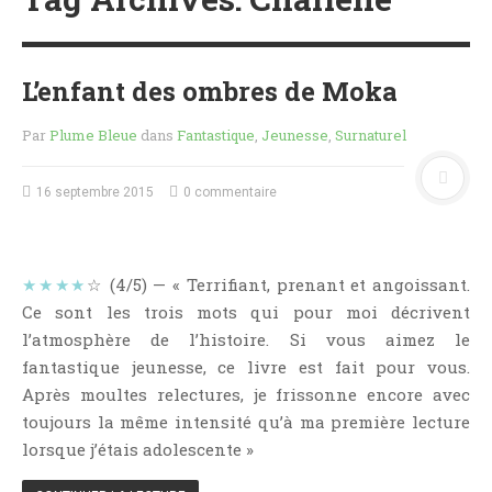
MES FUTURES
LECTURES
MES CRITIQUES
L’enfant des ombres de Moka
MES ARTICLES
NADÈGE
Par
Plume Bleue
dans
Fantastique
,
Jeunesse
,
Surnaturel
MES FUTURES
LECTURES
16 septembre 2015
0 commentaire
MES CRITIQUES
MES ARTICLES
★★★★
☆ (4/5) — « Terrifiant, prenant et angoissant.
STEVEN
Ce sont les trois mots qui pour moi décrivent
MES FUTURES
l’atmosphère de l’histoire. Si vous aimez le
LECTURES
fantastique jeunesse, ce livre est fait pour vous.
MES CRITIQUES
Après moultes relectures, je frissonne encore avec
MES ARTICLES
toujours la même intensité qu’à ma première lecture
NOS CRITIQUES
lorsque j’étais adolescente »
NOS COUPS DE ♥