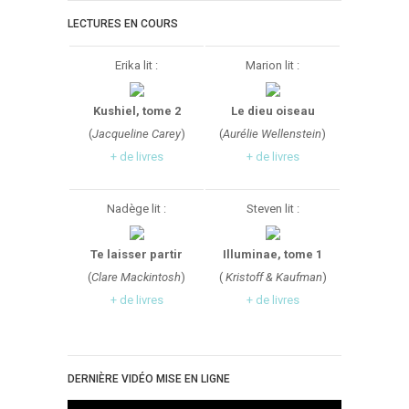
Critiques Express
LECTURES EN COURS
Dark Erotica
Développement Personnel
Erika lit :
Marion lit :
Drame
Kushiel, tome 2
Le dieu oiseau
Dystopie
(
Jacqueline Carey
)
(
Aurélie Wellenstein
)
Epistolaire
+ de livres
+ de livres
Erotique
Fait Divers
Nadège lit :
Steven lit :
Fantastique
Feel Good
Te laisser partir
Illuminae, tome 1
(
Clare Mackintosh
)
(
Kristoff & Kaufman
)
Fraternité
+ de livres
+ de livres
Histoire De Vie
Historique
Horreur
DERNIÈRE VIDÉO MISE EN LIGNE
Humour