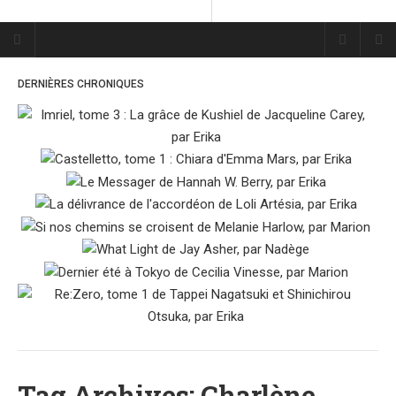
Plume Bleue
« Les mots sont les passants
DERNIÈRES CHRONIQUES
mystérieux de l’âme. »
« Les mots sont les passants
mystérieux de l’âme. »
ACCUEIL
LES PLUMES
ERIKA
MES FUTURES
LECTURES
MES CRITIQUES
MES ARTICLES
MARION
Tag Archives: Charlène