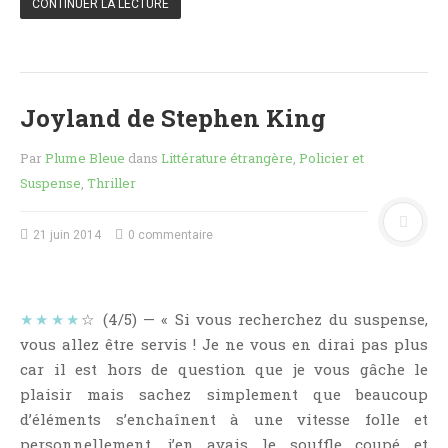
CONTINUER LA LECTURE
NOS VIDÉOS
RENDEZ-VOUS LIVRESQUES
SWAPS & CHALLENGES
LES TAGS
Joyland de Stephen King
QUI SOMMES-NOUS ?
Par
Plume Bleue
dans
Littérature étrangère
,
Policier et
CONCOURS
Suspense
,
Thriller
LIENS
CONTACT
21 juin 2014
0 commentaire
CATÉGORIES
Amitié
★★★★
☆ (4/5) — « Si vous recherchez du suspense,
Articles D'Erika
vous allez être servis ! Je ne vous en dirai pas plus
Articles De Marion
car il est hors de question que je vous gâche le
plaisir mais sachez simplement que beaucoup
Articles De Nadège
d’éléments s’enchaînent à une vitesse folle et
Articles De Steven
personnellement, j’en avais le souffle coupé et