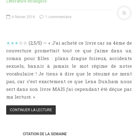
Littérature étrangère
NOS VIDÉOS
RENDEZ-VOUS LIVRESQUES
6 février 2016
1 commentaire
SWAPS & CHALLENGES
LES TAGS
QUI SOMMES-NOUS ?
★★★
☆☆ (2,5/5) — « J’ai acheté ce livre car sa 4ème de
CONCOURS
couverture promettait tout ce que j’aime dans un
roman pour filles : plans drague foireux, accidents
LIENS
sexuels, bannir à jamais le mot régime de notre
CONTACT
vocabulaire ! Je tiens à dire que le résumé ne ment
pas, car c’est exactement ce que Lena Dunham nous
CATÉGORIES
sert dans son livre MAIS j’ai cependant été déçue par
Amitié
ma lecture. »
Articles D'Erika
CONTINUER LA LECTURE
Articles De Marion
Articles De Nadège
Articles De Steven
CITATION DE LA SEMAINE