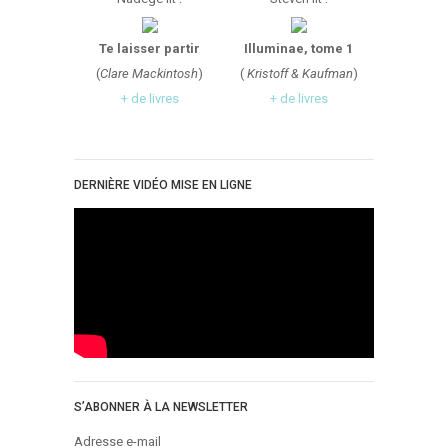
Critiques Express
Dark Erotica
Te laisser partir
Illuminae, tome 1
Développement Personnel
(
Clare Mackintosh
)
(
Kristoff & Kaufman
)
Drame
+ de livres
+ de livres
Dystopie
Epistolaire
DERNIÈRE VIDÉO MISE EN LIGNE
Erotique
Fait Divers
Fantastique
Feel Good
Fraternité
Histoire De Vie
Historique
Horreur
S’ABONNER À LA NEWSLETTER
Humour
Adresse e-mail