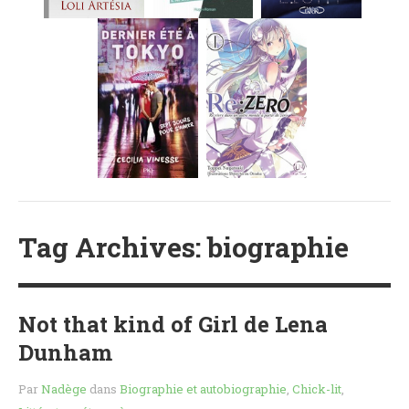
MES FUTURES
LECTURES
MES CRITIQUES
MES ARTICLES
NADÈGE
MES FUTURES
LECTURES
MES CRITIQUES
MES ARTICLES
STEVEN
Tag Archives: biographie
MES FUTURES
LECTURES
MES CRITIQUES
Not that kind of Girl de Lena
MES ARTICLES
Dunham
NOS CRITIQUES
Par
Nadège
dans
Biographie et autobiographie
,
Chick-lit
,
NOS COUPS DE ♥