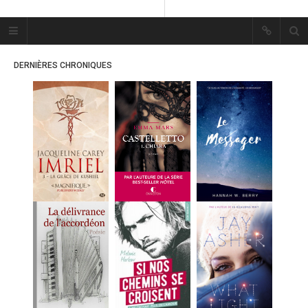
Plume Bleue
« Les mots sont les passants
DERNIÈRES CHRONIQUES
mystérieux de l’âme. »
« Les mots sont les passants
mystérieux de l’âme. »
ACCUEIL
LES PLUMES
ERIKA
MES FUTURES
LECTURES
MES CRITIQUES
MES ARTICLES
MARION