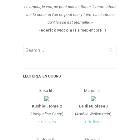
Aventure
«
L’amour, le vrai, ne peut pas s’effacer. Il reste tatoué
Bande Dessinée
sur le coeur et l’on ne peut rien y faire. La cicatrice
Bibliothèque De A À Z
qu’il laisse est éternelle.
»
Bilan
—
Federico Moccia
(T'aimer, encore...)
Biographie Et Autobiographie
Biographie Fictionnelle
Bit-Lit
C'est Lundi, Que Lisez-Vous ?
LECTURES EN COURS
Chick-Lit
Classique
Erika lit :
Marion lit :
Comédie
Concours
Kushiel, tome 2
Le dieu oiseau
(
Jacqueline Carey
)
(
Aurélie Wellenstein
)
Conte
+ de livres
+ de livres
Contemporain
Coup De Coeur
Nadège lit :
Steven lit :