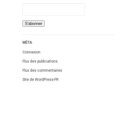
Jeunesse
LGBT
Light Novel
Littérature Belge
Littérature Classique
MÉTA
Littérature Contemporaine
Connexion
Littérature Étrangère
Flux des publications
Littérature Française
Flux des commentaires
Littérature Gay
Site de WordPress-FR
Littérature Lesbienne
Manga
New Adult
Nouvelle
Paranormal
Poésie