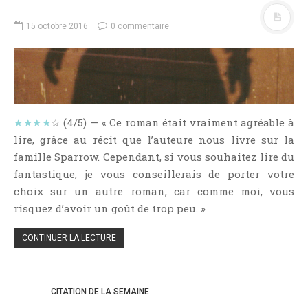
NOS VIDÉOS
15 octobre 2016
0 commentaire
RENDEZ-VOUS LIVRESQUES
SWAPS & CHALLENGES
LES TAGS
QUI SOMMES-NOUS ?
CONCOURS
★★★★
☆ (4/5) — « Ce roman était vraiment agréable à
LIENS
lire, grâce au récit que l’auteure nous livre sur la
CONTACT
famille Sparrow. Cependant, si vous souhaitez lire du
fantastique, je vous conseillerais de porter votre
CATÉGORIES
choix sur un autre roman, car comme moi, vous
risquez d’avoir un goût de trop peu. »
Amitié
Articles D'Erika
CONTINUER LA LECTURE
Articles De Marion
Articles De Nadège
Articles De Steven
CITATION DE LA SEMAINE