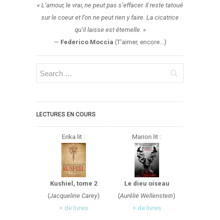
Aventure
«
L’amour, le vrai, ne peut pas s’effacer. Il reste tatoué
Bande Dessinée
sur le coeur et l’on ne peut rien y faire. La cicatrice
qu’il laisse est éternelle.
»
Bibliothèque De A À Z
—
Federico Moccia
(T'aimer, encore...)
Bilan
Biographie Et Autobiographie
Biographie Fictionnelle
Bit-Lit
C'est Lundi, Que Lisez-Vous ?
LECTURES EN COURS
Chick-Lit
Classique
Erika lit :
Marion lit :
Comédie
Concours
Conte
Kushiel, tome 2
Le dieu oiseau
Contemporain
(
Jacqueline Carey
)
(
Aurélie Wellenstein
)
+ de livres
+ de livres
Coup De Coeur