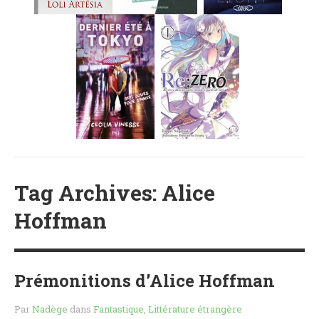
MES FUTURES
LECTURES
MES CRITIQUES
MES ARTICLES
NADÈGE
MES FUTURES
LECTURES
MES CRITIQUES
MES ARTICLES
STEVEN
Tag Archives: Alice
MES FUTURES
Hoffman
LECTURES
MES CRITIQUES
MES ARTICLES
Prémonitions d’Alice Hoffman
NOS CRITIQUES
NOS COUPS DE ♥
Par
Nadège
dans
Fantastique
,
Littérature étrangère