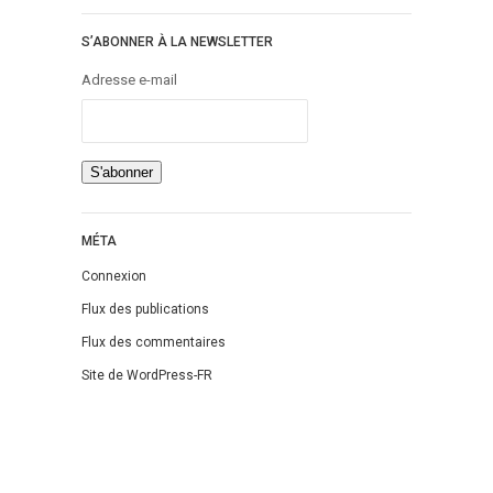
Jeunesse
S’ABONNER À LA NEWSLETTER
LGBT
Light Novel
Adresse e-mail
Littérature Belge
Littérature Classique
Littérature Contemporaine
Littérature Étrangère
Littérature Française
MÉTA
Littérature Gay
Connexion
Littérature Lesbienne
Flux des publications
Manga
Flux des commentaires
New Adult
Site de WordPress-FR
Nouvelle
Paranormal
Poésie