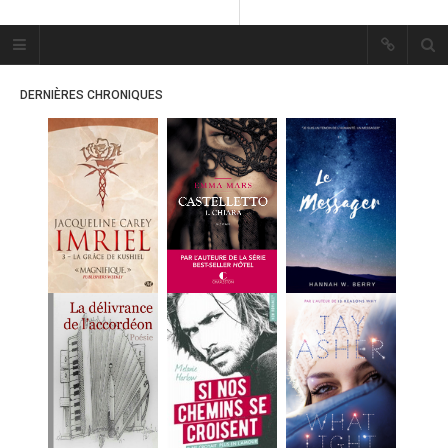
Plume Bleue
« Les mots sont les passants
DERNIÈRES CHRONIQUES
mystérieux de l’âme. »
« Les mots sont les passants
mystérieux de l’âme. »
ACCUEIL
LES PLUMES
ERIKA
MES FUTURES
LECTURES
MES CRITIQUES
MES ARTICLES
MARION